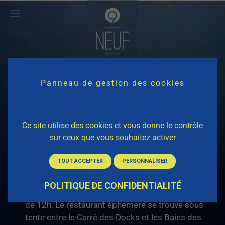
Passer au contenu principal
Panneau de gestion des cookies
INFOS
Ce site utilise des cookies et vous donne le contrôle
sur ceux que vous souhaitez activer
PRATIQUES
TOUT ACCEPTER
PERSONNALISER
POLITIQUE DE CONFIDENTIALITÉ
Nous vous accueillons pour le déjeuner à partir
de 12h. Le restaurant éphémère se trouve sous
tente entre le Carré des Docks et les Bains des